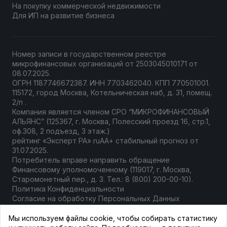
На покупку коммерческой недвижимости
Для ИП на развитие бизнеса
Номер записи в государственном
реестре
микрофинансовых организаций
от 2503045010171 от
08.07.2025.
ОГРН 1187746672387. ИНН 7703462040. КПП 770501001.
115172, город Москва, Котельническая наб, д. 31, помещ.
2/п .
Компания является членом СРО “МИКРОФИНАНСОВЫЙ
АЛЬЯНС” (125367, г. Москва, Полесский проезд 16, стр.1,
оф.308, 2 подъезд, 3 этаж.)
рейтинг «Эксперт РА» ruAА+ стабильный прогноз от
31.07.2025.
Потребитель вправе направить
обращение
Финансовому уполномоченному
(119017, г. Москва,
Старомонетный пер., д. 3. Тел.: 8 (800) 200-00-10).
Политика Конфиденциальности
Согласие на обработку Персональных Данных
Документы компании
Мы используем файлы cookie, чтобы собирать статистику