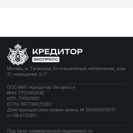
без залога. Кредиты — источник развития
бизнеса. Многие компании обращаются к
помощи банков, когда им требуются
средства для проектов либо покрытия
срочных расходов. Рассмотрим, как взять
кредит для […]
Москва, м. Таганская, Котельническая набережная, дом
31, помещение 2/ П
ООО МКК «Кредитор Экспресс»
ИНН: 7703462040
КПП: 770501001
ОГРН: 1187746672387
Действующая реестровая запись № 2503045010171
от 08.07.2025 г
Под залог коммерческой недвижимости