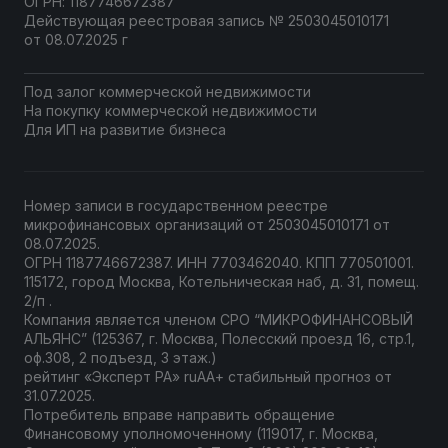
ОГРН: 1187746672387
Действующая реестровая запись № 2503045010171
от 08.07.2025 г
Под залог коммерческой недвижимости
На покупку коммерческой недвижимости
Для ИП на развитие бизнеса
Номер записи в государственном
реестре
микрофинансовых организаций
от 2503045010171 от
08.07.2025.
ОГРН 1187746672387. ИНН 7703462040. КПП 770501001.
115172, город Москва, Котельническая наб, д. 31, помещ.
2/п .
Компания является членом СРО “МИКРОФИНАНСОВЫЙ
АЛЬЯНС” (125367, г. Москва, Полесский проезд 16, стр.1,
оф.308, 2 подъезд, 3 этаж.)
рейтинг «Эксперт РА» ruAА+ стабильный прогноз от
31.07.2025.
Потребитель вправе направить
обращение
Финансовому уполномоченному
(119017, г. Москва,